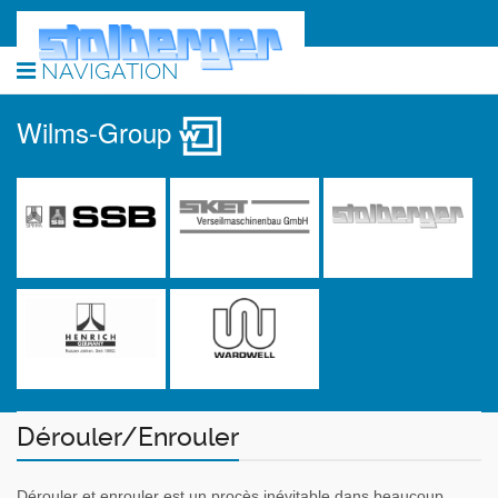
NAVIGATION
Wilms-Group
Dérouler/Enrouler
Dérouler et enrouler est un procès inévitable dans beaucoup