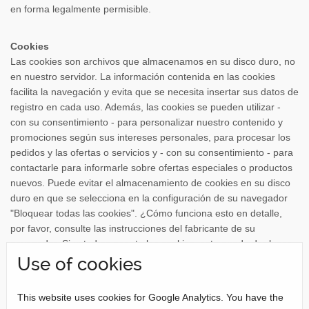
en forma legalmente permisible.
Cookies
Las cookies son archivos que almacenamos en su disco duro, no
en nuestro servidor. La información contenida en las cookies
facilita la navegación y evita que se necesita insertar sus datos de
registro en cada uso. Además, las cookies se pueden utilizar -
con su consentimiento - para personalizar nuestro contenido y
promociones según sus intereses personales, para procesar los
pedidos y las ofertas o servicios y - con su consentimiento - para
contactarle para informarle sobre ofertas especiales o productos
nuevos. Puede evitar el almacenamiento de cookies en su disco
duro en que se selecciona en la configuración de su navegador
"Bloquear todas las cookies". ¿Cómo funciona esto en detalle,
por favor, consulte las instrucciones del fabricante de su
navegador. Si usted no acepta las cookies, esto puede dar lugar
a restricciones funcionales en nuestro sitio.
Use of cookies
La compañía Stolberger - con su consentimiento - almacéna los
datos que obtenemos de usted en las cookies en su disco duro y
This website uses cookies for Google Analytics. You have the