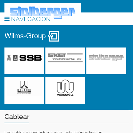
NAVEGACIÓN
Wilms-Group
Cablear
Los cables o conductores para instalaciónes fijas en