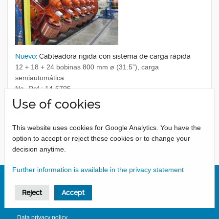
Nuevo:
Cableadora rígida con sistema de carga rápida
12 + 18 + 24 bobinas 800 mm ø (31.5”), carga
semiautomática
No.-Ref.: 14-6795
Modelo: FLR 800
Use of cookies
Ver detalles
This website uses cookies for Google Analytics. You have the
option to accept or reject these cookies or to change your
1
2
decision anytime.
Further information is available in the privacy statement
Reject
Accept
Aviso legal
Data privacy policy